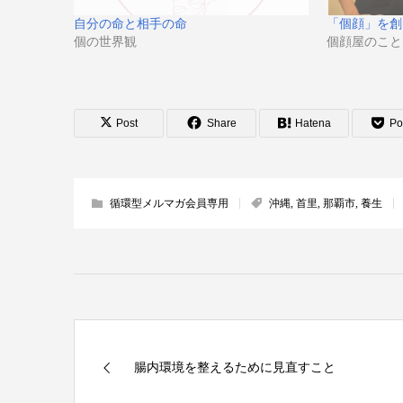
自分の命と相手の命
「個顔」を創
個の世界観
個顔屋のこと
Post
Share
Hatena
Po
循環型メルマガ会員専用
沖縄
,
首里
,
那覇市
,
養生
腸内環境を整えるために見直すこと