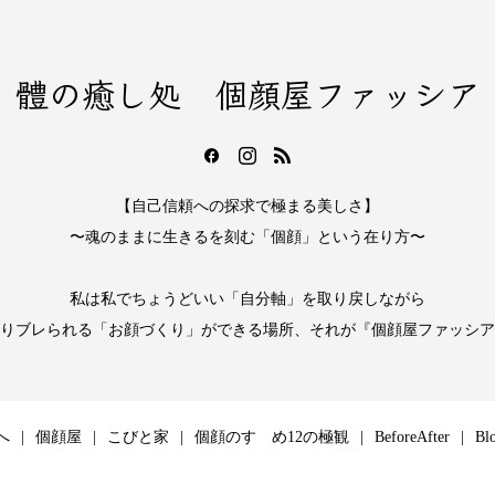
體の癒し処 個顔屋ファッシア
【自己信頼への探求で極まる美しさ】
〜魂のままに生きるを刻む「個顔」という在り方〜
私は私でちょうどいい「自分軸」を取り戻しながら
りブレられる「お顔づくり」ができる場所、それが『個顔屋ファッシア
へ
個顔屋
こびと家
個顔のすゝめ12の極観
BeforeAfter
Bl