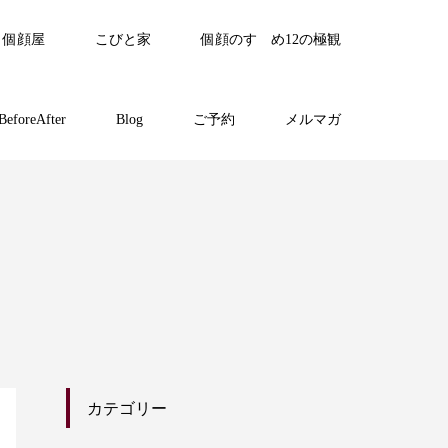
個顔屋
こびと家
個顔のすゝめ12の極観
BeforeAfter
Blog
ご予約
メルマガ
カテゴリー