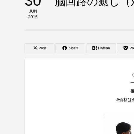
30
脳回路の癒し（
JUN
2016
Post
Share
Hatena
Po
（
一
個
※価格は