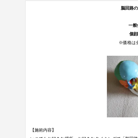
脳回路の
一般価
個顔
※価格は
【施術内容】