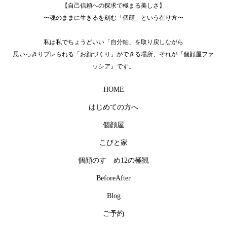
【自己信頼への探求で極まる美しさ】
〜魂のままに生きるを刻む「個顔」という在り方〜
私は私でちょうどいい「自分軸」を取り戻しながら
思いっきりブレられる「お顔づくり」ができる場所、それが『個顔屋ファ
ッシア』です。
HOME
はじめての方へ
個顔屋
こびと家
個顔のすゝめ12の極観
BeforeAfter
Blog
ご予約